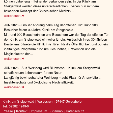
können dabei eng miteinander verbunden sein. In der Klinik am
Steigerwald werden diese unterschiedlichen Ebenen nun mit dem
bewährten Konzept der Chinesischen Medizin…
weiterlesen
JUN 2026 - Großer Andrang beim Tag der offenen Tür: Rund 900
Besucher feiern 30 Jahre Klinik am Steigerwald
Mit rund 900 Besucherinnen und Besuchern war der Tag der offenen Tür
der Klinik am Steigerwald ein voller Erfolg. Anlässlich ihres 30-jährigen
Bestehens öffnete die Klinik ihre Türen für die Öffentlichkeit und bot ein
vielfältiges Programm rund um Gesundheit, Prävention und die
Möglichkeiten der…
weiterlesen
JUN 2026 - Aus Weinberg wird Blühwiese – Klinik am Steigerwald
schafft neuen Lebensraum für die Natur
Langjährig bewirtschafteter Weinberg macht Platz für Artenvielfalt,
Insektenschutz und ökologische Nachhaltigkeit.
weiterlesen
Klinik am Steigerwald
Waldesruh
97447 Gerolzhofen
Tel. 09382 / 949-0
Presse
Kontakt
Impressum
Sitemap
Datenschutz