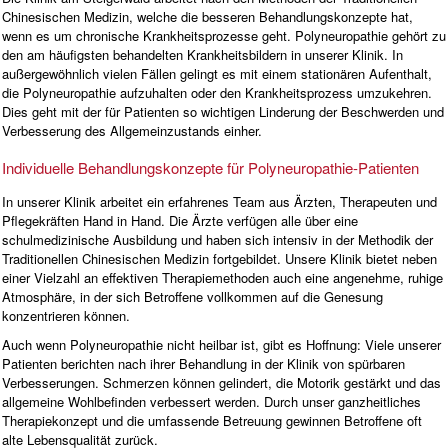
Chinesischen Medizin, welche die besseren Behandlungskonzepte hat,
wenn es um chronische Krankheitsprozesse geht. Polyneuropathie gehört zu
den am häufigsten behandelten Krankheitsbildern in unserer Klinik. In
außergewöhnlich vielen Fällen gelingt es mit einem stationären Aufenthalt,
die Polyneuropathie aufzuhalten oder den Krankheitsprozess umzukehren.
Dies geht mit der für Patienten so wichtigen Linderung der Beschwerden und
Verbesserung des Allgemeinzustands einher.
Individuelle Behandlungskonzepte für Polyneuropathie-Patienten
In unserer Klinik arbeitet ein erfahrenes Team aus Ärzten, Therapeuten und
Pflegekräften Hand in Hand. Die Ärzte verfügen alle über eine
schulmedizinische Ausbildung und haben sich intensiv in der Methodik der
Traditionellen Chinesischen Medizin fortgebildet. Unsere Klinik bietet neben
einer Vielzahl an effektiven Therapiemethoden auch eine angenehme, ruhige
Atmosphäre, in der sich Betroffene vollkommen auf die Genesung
konzentrieren können.
Auch wenn Polyneuropathie nicht heilbar ist, gibt es Hoffnung: Viele unserer
Patienten berichten nach ihrer Behandlung in der Klinik von spürbaren
Verbesserungen. Schmerzen können gelindert, die Motorik gestärkt und das
allgemeine Wohlbefinden verbessert werden. Durch unser ganzheitliches
Therapiekonzept und die umfassende Betreuung gewinnen Betroffene oft
alte Lebensqualität zurück.