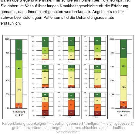
Sie haben im Verlauf ihrer langen Krankheitsgeschichte oft die Erfahrung
gemacht, dass ihnen nicht geholfen werden konnte. Angesichts dieser
schwer beeinträchtigten Patienten sind die Behandlungsresultate
erstaunlich.
Farberklärung: „dunkelgrün“ – deutlich gebessert / „hellgrün“ – leicht gebessert /
„gelb“ – unverändert / „orange“ – leicht verschlechtert / „rot“ – deutlich
verschlechtert