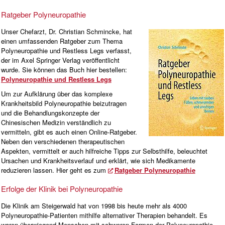
Ratgeber Polyneuropathie
Unser Chefarzt, Dr. Christian Schmincke, hat
einen umfassenden Ratgeber zum Thema
Polyneuropathie und Restless Legs verfasst,
der im Axel Springer Verlag veröffentlicht
wurde. Sie können das Buch hier bestellen:
Polyneuropathie und Restless Legs
Um zur Aufklärung über das komplexe
Krankheitsbild Polyneuropathie beizutragen
und die Behandlungskonzepte der
Chinesischen Medizin verständlich zu
vermitteln, gibt es auch einen Online-Ratgeber.
Neben den verschiedenen therapeutischen
Aspekten, vermittelt er auch hilfreiche Tipps zur Selbsthilfe, beleuchtet
Ursachen und Krankheitsverlauf und erklärt, wie sich Medikamente
reduzieren lassen. Hier geht es zum
Ratgeber Polyneuropathie
Erfolge der Klinik bei Polyneuropathie
Die Klinik am Steigerwald hat von 1998 bis heute mehr als 4000
Polyneuropathie-Patienten mithilfe alternativer Therapien behandelt. Es
waren überwiegend Menschen mit schweren Formen der Polyneuropathie.