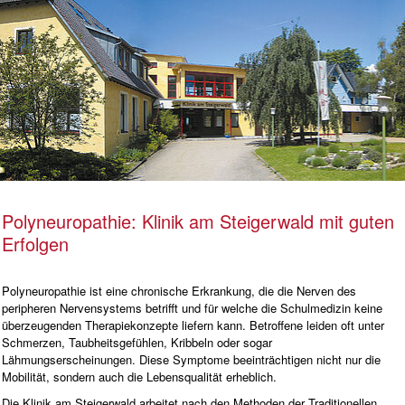
Polyneuropathie: Klinik am Steigerwald mit guten
Erfolgen
Polyneuropathie ist eine chronische Erkrankung, die die Nerven des
peripheren Nervensystems betrifft und für welche die Schulmedizin keine
überzeugenden Therapiekonzepte liefern kann. Betroffene leiden oft unter
Schmerzen, Taubheitsgefühlen, Kribbeln oder sogar
Lähmungserscheinungen. Diese Symptome beeinträchtigen nicht nur die
Mobilität, sondern auch die Lebensqualität erheblich.
Die Klinik am Steigerwald arbeitet nach den Methoden der Traditionellen