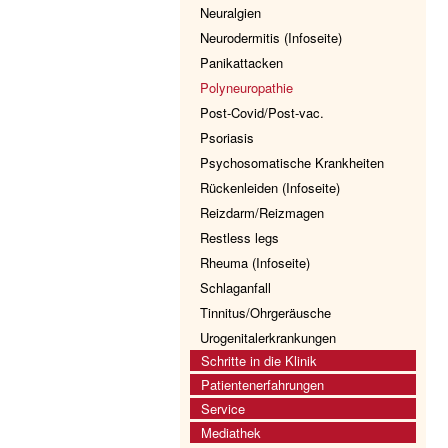
Neuralgien
Neurodermitis (Infoseite)
Panikattacken
Polyneuropathie
Post-Covid/Post-vac.
Psoriasis
Psychosomatische Krankheiten
Rückenleiden (Infoseite)
Reizdarm/Reizmagen
Restless legs
Rheuma (Infoseite)
Schlaganfall
Tinnitus/Ohrgeräusche
Urogenitalerkrankungen
Schritte in die Klinik
Patientenerfahrungen
Service
Mediathek