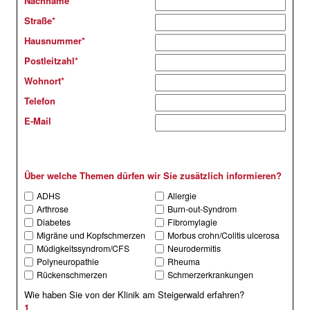
Nachname
*
Straße
*
Hausnummer
*
Postleitzahl
*
Wohnort
*
Telefon
E-Mail
Über welche Themen dürfen wir Sie zusätzlich informieren?
ADHS
Allergie
Arthrose
Burn-out-Syndrom
Diabetes
Fibromylagie
Migräne und Kopfschmerzen
Morbus crohn/Colitis ulcerosa
Müdigkeitssyndrom/CFS
Neurodermitis
Polyneuropathie
Rheuma
Rückenschmerzen
Schmerzerkrankungen
Wie haben Sie von der Klinik am Steigerwald erfahren?
1.