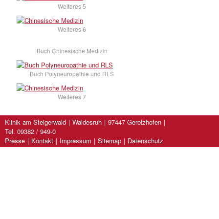
Weiteres 5
Weiteres 6
Buch Chinesische Medizin
Buch Polyneuropathie und RLS
Weiteres 7
Klinik am Steigerwald
Waldesruh
97447 Gerolzhofen
Tel. 09382 / 949-0
Presse
Kontakt
Impressum
Sitemap
Datenschutz