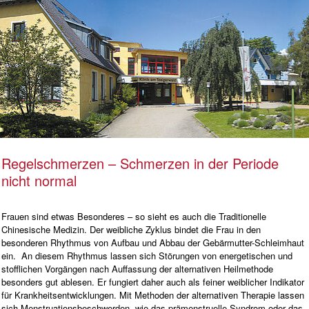
Regelschmerzen – Schmerzen in der Periode
nicht normal
Frauen sind etwas Besonderes – so sieht es auch die Traditionelle
Chinesische Medizin. Der weibliche Zyklus bindet die Frau in den
besonderen Rhythmus von Aufbau und Abbau der Gebärmutter-Schleimhaut
ein. An diesem Rhythmus lassen sich Störungen von energetischen und
stofflichen Vorgängen nach Auffassung der alternativen Heilmethode
besonders gut ablesen. Er fungiert daher auch als feiner weiblicher Indikator
für Krankheitsentwicklungen. Mit Methoden der alternativen Therapie lassen
sich Menstruationsbeschwerden, wie das prämenstruelle Syndrom oder das