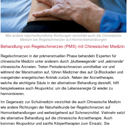
Wie andere naturheilkundliche Richtungen verzichtet auch die Chinesische
Medizin bei Regelschmerzen auf Hormonbehandlungen
Behandlung von Regelschmerzen (PMS) mit Chinesischer Medizin
Regelschmerzen in der prämenstruellen Phase behandeln Experten für
chinesische Medizin unter anderem durch „blutbewegende“ und „wärmende“
chinesische Arzneien. Treten Periodenschmerzen unmittelbar vor und
während der Menstruation auf, führen Mediziner dies auf Qi-Blockaden und
mangelnden energetischen Antrieb zurück. Neben der Arzneitherapie,
welche die wichtigste Säule in der alternativen Behandlung darstellt, hilft
beispielsweise auch Akupunktur, um die Lebensenergie Qi wieder zu
harmonisieren.
Im Gegensatz zur Schulmedizin verzichtet die auch Chinesische Medizin
wie andere Richtungen der Naturheilkunde bei Regelschmerzen auf
Hormonbehandlungen und weitestgehend auf Schmerzmittel. Vielmehr setzt
die alternative Behandlung auf die chinesische Arzneitherapie. Auch
kommen Akupunktur und sanfte Körpertherapien zum Einsatz. Sie