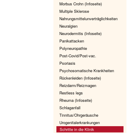
Morbus Crohn (Infoseite)
Multiple Sklerose
Nahrungsmittelunverträglichkeiten
Neuralgien
Neurodermitis (Infoseite)
Panikattacken
Polyneuropathie
Post-Covid/Post-vac.
Psoriasis
Psychosomatische Krankheiten
Rückenleiden (Infoseite)
Reizdarm/Reizmagen
Restless legs
Rheuma (Infoseite)
Schlaganfall
Tinnitus/Ohrgeräusche
Urogenitalerkrankungen
Schritte in die Klinik