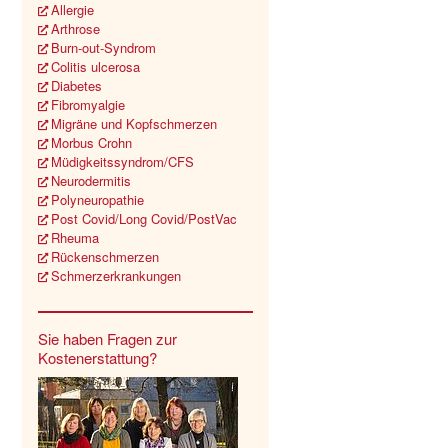
Allergie
Arthrose
Burn-out-Syndrom
Colitis ulcerosa
Diabetes
Fibromyalgie
Migräne und Kopfschmerzen
Morbus Crohn
Müdigkeitssyndrom/CFS
Neurodermitis
Polyneuropathie
Post Covid/Long Covid/PostVac
Rheuma
Rückenschmerzen
Schmerzerkrankungen
Sie haben Fragen zur
Kostenerstattung?