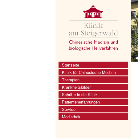
Startseite
Klinik für Chinesische Medizin
Therapien
Krankheitsbilder
Schritte in die Klinik
Patientenerfahrungen
Service
Mediathek