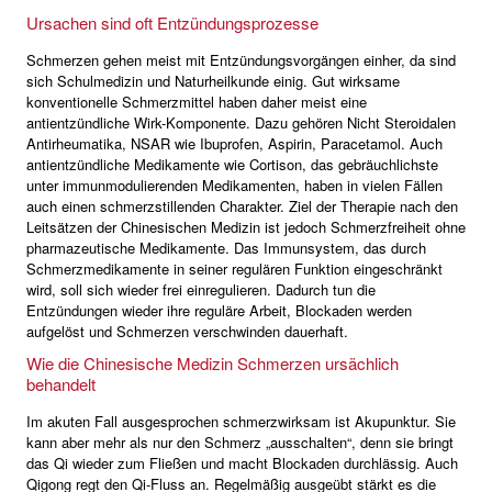
Ursachen sind oft Entzündungsprozesse
Schmerzen gehen meist mit Entzündungsvorgängen einher, da sind
sich Schulmedizin und Naturheilkunde einig. Gut wirksame
konventionelle Schmerzmittel haben daher meist eine
antientzündliche Wirk-Komponente. Dazu gehören Nicht Steroidalen
Antirheumatika, NSAR wie Ibuprofen, Aspirin, Paracetamol. Auch
antientzündliche Medikamente wie Cortison, das gebräuchlichste
unter immunmodulierenden Medikamenten, haben in vielen Fällen
auch einen schmerzstillenden Charakter. Ziel der Therapie nach den
Leitsätzen der Chinesischen Medizin ist jedoch Schmerzfreiheit ohne
pharmazeutische Medikamente. Das Immunsystem, das durch
Schmerzmedikamente in seiner regulären Funktion eingeschränkt
wird, soll sich wieder frei einregulieren. Dadurch tun die
Entzündungen wieder ihre reguläre Arbeit, Blockaden werden
aufgelöst und Schmerzen verschwinden dauerhaft.
Wie die Chinesische Medizin Schmerzen ursächlich
behandelt
Im akuten Fall ausgesprochen schmerzwirksam ist Akupunktur. Sie
kann aber mehr als nur den Schmerz „ausschalten“, denn sie bringt
das Qi wieder zum Fließen und macht Blockaden durchlässig. Auch
Qigong regt den Qi-Fluss an. Regelmäßig ausgeübt stärkt es die