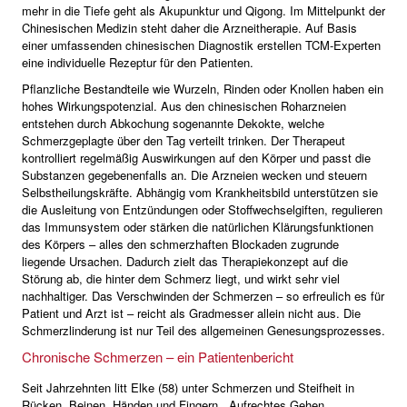
mehr in die Tiefe geht als Akupunktur und Qigong. Im Mittelpunkt der
Chinesischen Medizin steht daher die Arzneitherapie. Auf Basis
einer umfassenden chinesischen Diagnostik erstellen TCM-Experten
eine individuelle Rezeptur für den Patienten.
Pflanzliche Bestandteile wie Wurzeln, Rinden oder Knollen haben ein
hohes Wirkungspotenzial. Aus den chinesischen Roharzneien
entstehen durch Abkochung sogenannte Dekokte, welche
Schmerzgeplagte über den Tag verteilt trinken. Der Therapeut
kontrolliert regelmäßig Auswirkungen auf den Körper und passt die
Substanzen gegebenenfalls an. Die Arzneien wecken und steuern
Selbstheilungskräfte. Abhängig vom Krankheitsbild unterstützen sie
die Ausleitung von Entzündungen oder Stoffwechselgiften, regulieren
das Immunsystem oder stärken die natürlichen Klärungsfunktionen
des Körpers – alles den schmerzhaften Blockaden zugrunde
liegende Ursachen. Dadurch zielt das Therapiekonzept auf die
Störung ab, die hinter dem Schmerz liegt, und wirkt sehr viel
nachhaltiger. Das Verschwinden der Schmerzen – so erfreulich es für
Patient und Arzt ist – reicht als Gradmesser allein nicht aus. Die
Schmerzlinderung ist nur Teil des allgemeinen Genesungsprozesses.
Chronische Schmerzen – ein Patientenbericht
Seit Jahrzehnten litt Elke (58) unter Schmerzen und Steifheit in
Rücken, Beinen, Händen und Fingern. „Aufrechtes Gehen,