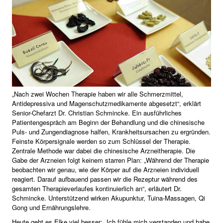
„Nach zwei Wochen Therapie haben wir alle Schmerzmittel,
Antidepressiva und Magenschutzmedikamente abgesetzt“, erklärt
Senior-Chefarzt Dr. Christian Schmincke. Ein ausführliches
Patientengespräch am Beginn der Behandlung und die chinesische
Puls- und Zungendiagnose halfen, Krankheitsursachen zu ergründen.
Feinste Körpersignale werden so zum Schlüssel der Therapie.
Zentrale Methode war dabei die chinesische Arzneitherapie. Die
Gabe der Arzneien folgt keinem starren Plan: „Während der Therapie
beobachten wir genau, wie der Körper auf die Arzneien individuell
reagiert. Darauf aufbauend passen wir die Rezeptur während des
gesamten Therapieverlaufes kontinuierlich an“, erläutert Dr.
Schmincke. Unterstützend wirken Akupunktur, Tuina-Massagen, Qi
Gong und Ernährungslehre.
Heute geht es Elke viel besser: „Ich fühle mich verstanden und habe