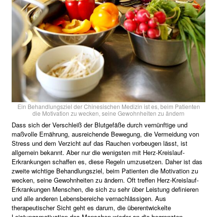
Ein Behandlungsziel der Chinesischen Medizin ist es, beim Patienten
die Motivation zu wecken, seine Gewohnheiten zu ändern
Dass sich der Verschleiß der Blutgefäße durch vernünftige und
maßvolle Ernährung, ausreichende Bewegung, die Vermeidung von
Stress und dem Verzicht auf das Rauchen vorbeugen lässt, ist
allgemein bekannt. Aber nur die wenigsten mit Herz-Kreislauf-
Erkrankungen schaffen es, diese Regeln umzusetzen. Daher ist das
zweite wichtige Behandlungsziel, beim Patienten die Motivation zu
wecken, seine Gewohnheiten zu ändern. Oft treffen Herz-Kreislauf-
Erkrankungen Menschen, die sich zu sehr über Leistung definieren
und alle anderen Lebensbereiche vernachlässigen. Aus
therapeutischer Sicht geht es darum, die überentwickelte
Leistungsmotivation des Menschen wieder an die begrenzten