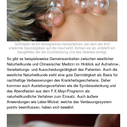
Schröpfen ist ein biologisches Heilverfahren, bei dem der Arzt
erwärmte Spezialgläser auf die Haut setzt. Kühlen sie ab, entsteht ein
Saugeffekt, der die Durchblutung und das Gewebe anregt.
So gibt es beispielsweise Gemeinsamkeiten zwischen westlicher
Naturheilkunde und Chinesischer Medizin im Hinblick auf Aufnahme-,
Verarbeitungs- und Ausscheidungstätigkeit des Patienten. Auch die
westliche Naturheilkunde sieht eine gute Darmtätigkeit als Basis für
nachhaltige Verbesserungen des Krankheitsgeschehens. Daher
kommen auch Ausleitungsverfahren wie die Symbioselenkung und
das Abendfasten aus dem F.X.Mayr-Programm als
naturheilkundliche Verfahren zum Einsatz. Auch äußere
Anwendungen wie Leber-Wickel, welche das Verdauungssystem
positiv beeinflussen, haben sich bewährt.