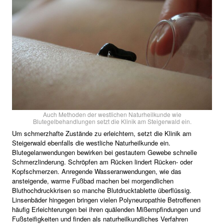
Auch Methoden der westlichen Naturheilkunde wie
Blutegelbehandlungen setzt die Klinik am Steigerwald ein.
Um schmerzhafte Zustände zu erleichtern, setzt die Klinik am
Steigerwald ebenfalls die westliche Naturheilkunde ein.
Blutegelanwendungen bewirken bei gestautem Gewebe schnelle
Schmerzlinderung. Schröpfen am Rücken lindert Rücken- oder
Kopfschmerzen. Anregende Wasseranwendungen, wie das
ansteigende, warme Fußbad machen bei morgendlichen
Bluthochdruckkrisen so manche Blutdrucktablette überflüssig.
Linsenbäder hingegen bringen vielen Polyneuropathie Betroffenen
häufig Erleichterungen bei ihren quälenden Mißempfindungen und
Fußsteifigkeiten und finden als naturheilkundliches Verfahren