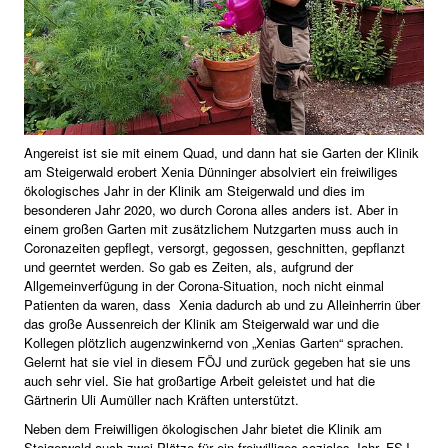
Angereist ist sie mit einem Quad, und dann hat sie Garten der Klinik
am Steigerwald erobert Xenia Dünninger absolviert ein freiwiliges
ökologisches Jahr in der Klinik am Steigerwald und dies im
besonderen Jahr 2020, wo durch Corona alles anders ist. Aber in
einem großen Garten mit zusätzlichem Nutzgarten muss auch in
Coronazeiten gepflegt, versorgt, gegossen, geschnitten, gepflanzt
und geerntet werden. So gab es Zeiten, als, aufgrund der
Allgemeinverfügung in der Corona-Situation, noch nicht einmal
Patienten da waren, dass Xenia dadurch ab und zu Alleinherrin über
das große Aussenreich der Klinik am Steigerwald war und die
Kollegen plötzlich augenzwinkernd von „Xenias Garten“ sprachen.
Gelernt hat sie viel in diesem FÖJ und zurück gegeben hat sie uns
auch sehr viel. Sie hat großartige Arbeit geleistet und hat die
Gärtnerin Uli Aumüller nach Kräften unterstützt.
Neben dem Freiwilligen ökologischen Jahr bietet die Klinik am
Steigerwald auch zwei Plätze für ein freiwilliges soziales Jahr, FSJ.