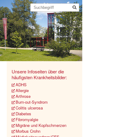
Unsere Infoseiten über die
häufigsten Krankheitsbilder:
ADHS
Allergie
Arthrose
Burn-out-Syndrom
Colitis ulcerosa
Diabetes
Fibromyalgie
Migräne und Kopfschmerzen
Morbus Crohn
Müdigkeitssyndrom/CFS