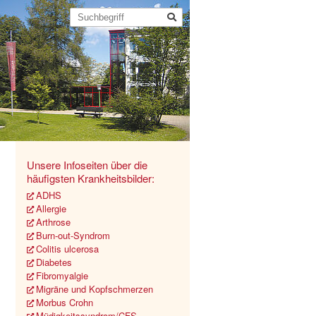
Unsere Infoseiten über die
häufigsten Krankheitsbilder:
ADHS
Allergie
Arthrose
Burn-out-Syndrom
Colitis ulcerosa
Diabetes
Fibromyalgie
Migräne und Kopfschmerzen
Morbus Crohn
Müdigkeitssyndrom/CFS