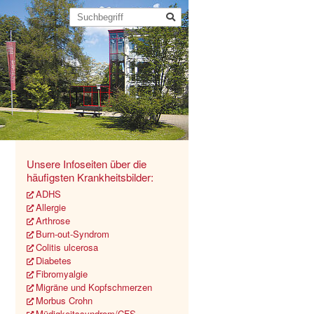
Unsere Infoseiten über die
häufigsten Krankheitsbilder:
ADHS
Allergie
Arthrose
Burn-out-Syndrom
Colitis ulcerosa
Diabetes
Fibromyalgie
Migräne und Kopfschmerzen
Morbus Crohn
Müdigkeitssyndrom/CFS