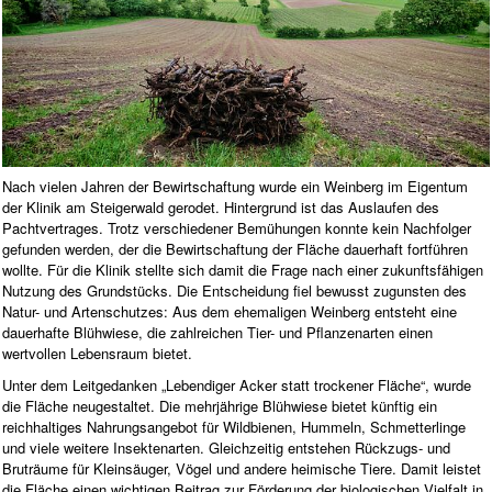
Nach vielen Jahren der Bewirtschaftung wurde ein Weinberg im Eigentum
der Klinik am Steigerwald gerodet. Hintergrund ist das Auslaufen des
Pachtvertrages. Trotz verschiedener Bemühungen konnte kein Nachfolger
gefunden werden, der die Bewirtschaftung der Fläche dauerhaft fortführen
wollte. Für die Klinik stellte sich damit die Frage nach einer zukunftsfähigen
Nutzung des Grundstücks. Die Entscheidung fiel bewusst zugunsten des
Natur- und Artenschutzes: Aus dem ehemaligen Weinberg entsteht eine
dauerhafte Blühwiese, die zahlreichen Tier- und Pflanzenarten einen
wertvollen Lebensraum bietet.
Unter dem Leitgedanken „Lebendiger Acker statt trockener Fläche“, wurde
die Fläche neugestaltet. Die mehrjährige Blühwiese bietet künftig ein
reichhaltiges Nahrungsangebot für Wildbienen, Hummeln, Schmetterlinge
und viele weitere Insektenarten. Gleichzeitig entstehen Rückzugs- und
Bruträume für Kleinsäuger, Vögel und andere heimische Tiere. Damit leistet
die Fläche einen wichtigen Beitrag zur Förderung der biologischen Vielfalt in