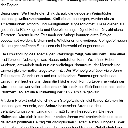
der Region.
Besonderen Wert legte die Klinik darauf, die gerodeten Weinstöcke
nachhaltig weiterzuverwenden. Statt sie zu entsorgen, wurden sie zu
strukturreichen Totholz- und Reisighaufen aufgeschichtet. Diese dienen als
geschützte Rückzugsorte und Überwinterungsmöglichkeiten für zahlreiche
Tierarten. Bereits kurze Zeit nach der Anlage konnten erste Erfolge
beobachtet werden: Erdhummeln, Wildbienen und weiteres Kleingetier haben
die neu geschaffenen Strukturen als Unterschlupf angenommen.
Die Umwandlung des ehemaligen Weinbergs zeigt, wie aus dem Ende einer
traditionellen Nutzung etwas Neues entstehen kann. Wo früher Reben
wuchsen, entwickelt sich nun ein vielfältiger Naturraum, der Mensch und
Umwelt gleichermaßen zugutekommt. „Der Weinberg war über viele Jahre
Teil unseres Grundstücks und mit zahlreichen Erinnerungen verbunden.
Umso mehr freut es uns, dass die Fläche auch künftig Leben hervorbringen
wird – nun als wertvoller Lebensraum für Insekten, Kleintiere und heimische
Pflanzen“, erklärt die Klinikleitung der Klinik am Steigerwald.
Mit dem Projekt setzt die Klinik am Steigerwald ein sichtbares Zeichen für
nachhaltiges Handeln, den Schutz heimischer Arten und den
verantwortungsvollen Umgang mit natürlichen Ressourcen. Die neue
Blühwiese wird sich in den kommenden Jahren weiterentwickeln und einen
dauerhaft positiven Beitrag zur ökologischen Vielfalt leisten. Übrigens: Wer
sich selbst einen Eindruck von dem neuen Insekten-und Kleintierhotel aus