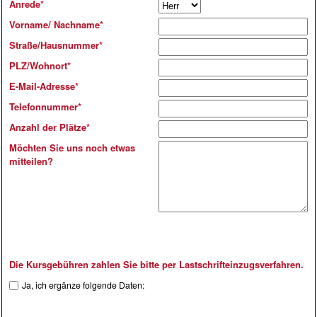
Anrede
*
Vorname/ Nachname
*
Straße/Hausnummer
*
PLZ/Wohnort
*
E-Mail-Adresse
*
Telefonnummer
*
Anzahl der Plätze
*
Möchten Sie uns noch etwas
mitteilen?
Die Kursgebühren zahlen Sie bitte per Lastschrifteinzugsverfahren.
Ja, ich ergänze folgende Daten: