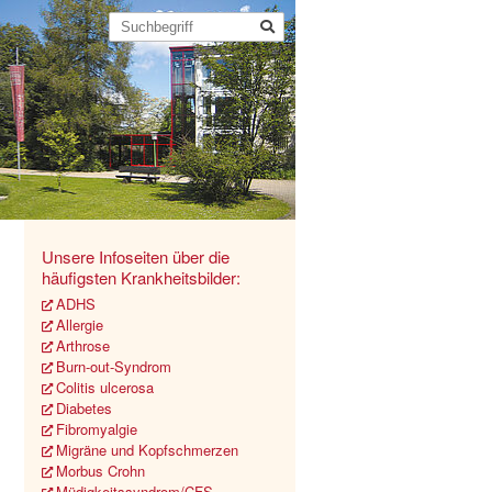
Unsere Infoseiten über die
häufigsten Krankheitsbilder:
ADHS
Allergie
Arthrose
Burn-out-Syndrom
Colitis ulcerosa
Diabetes
Fibromyalgie
Migräne und Kopfschmerzen
Morbus Crohn
Müdigkeitssyndrom/CFS