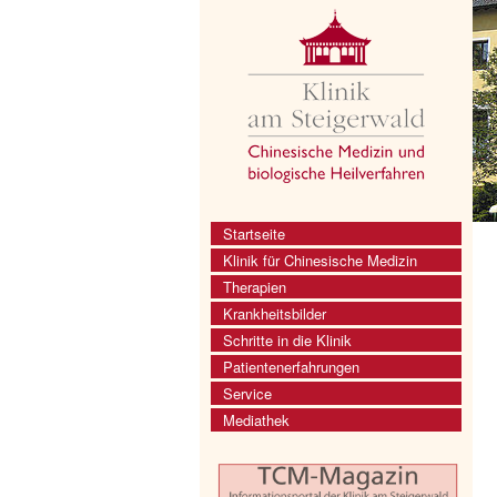
Startseite
Klinik für Chinesische Medizin
Therapien
Krankheitsbilder
Schritte in die Klinik
Patientenerfahrungen
Service
Mediathek