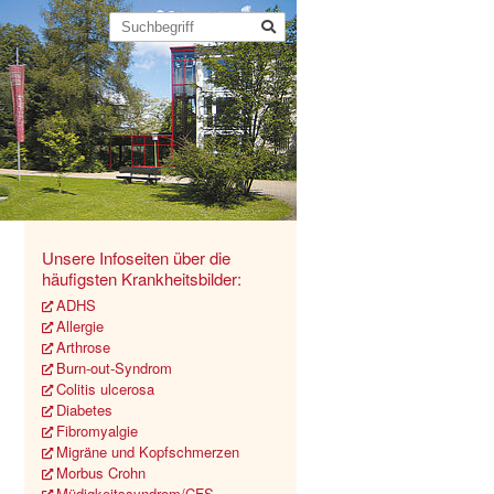
Unsere Infoseiten über die
häufigsten Krankheitsbilder:
ADHS
Allergie
Arthrose
Burn-out-Syndrom
Colitis ulcerosa
Diabetes
Fibromyalgie
Migräne und Kopfschmerzen
Morbus Crohn
Müdigkeitssyndrom/CFS