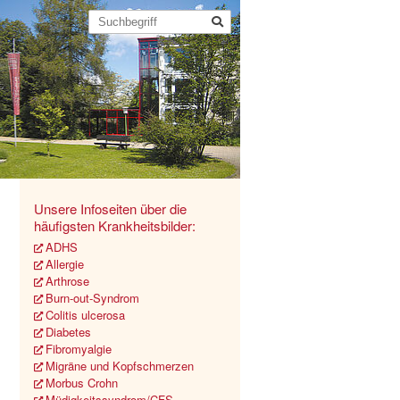
Unsere Infoseiten über die
häufigsten Krankheitsbilder:
ADHS
Allergie
Arthrose
Burn-out-Syndrom
Colitis ulcerosa
Diabetes
Fibromyalgie
Migräne und Kopfschmerzen
Morbus Crohn
Müdigkeitssyndrom/CFS