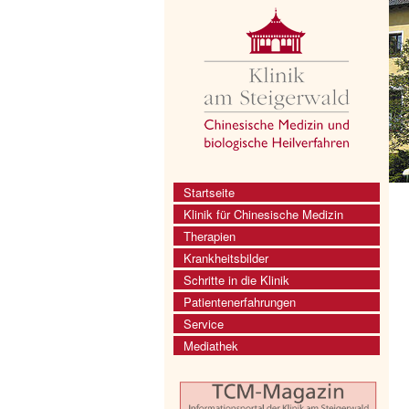
Startseite
Klinik für Chinesische Medizin
Therapien
Krankheitsbilder
Schritte in die Klinik
Patientenerfahrungen
Service
Mediathek