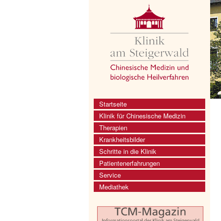
Startseite
Klinik für Chinesische Medizin
Therapien
Krankheitsbilder
Schritte in die Klinik
Patientenerfahrungen
Service
Mediathek