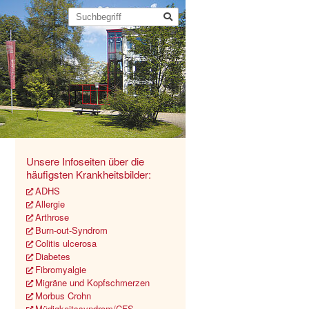
Unsere Infoseiten über die
häufigsten Krankheitsbilder:
ADHS
Allergie
Arthrose
Burn-out-Syndrom
Colitis ulcerosa
Diabetes
Fibromyalgie
Migräne und Kopfschmerzen
Morbus Crohn
Müdigkeitssyndrom/CFS