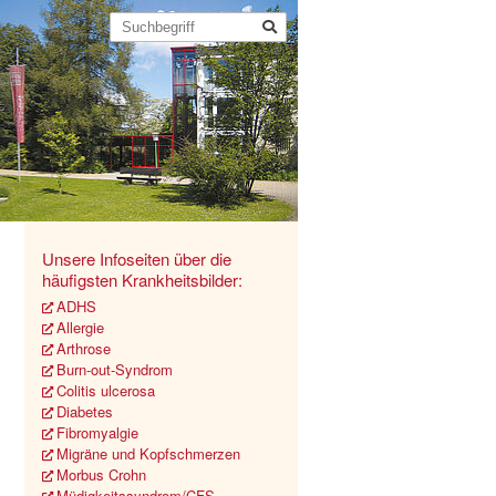
Unsere Infoseiten über die
häufigsten Krankheitsbilder:
ADHS
Allergie
Arthrose
Burn-out-Syndrom
Colitis ulcerosa
Diabetes
Fibromyalgie
Migräne und Kopfschmerzen
Morbus Crohn
Müdigkeitssyndrom/CFS