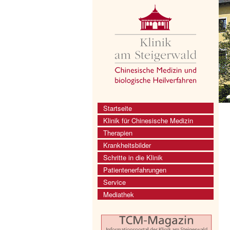
Startseite
Klinik für Chinesische Medizin
Therapien
Krankheitsbilder
Schritte in die Klinik
Patientenerfahrungen
Service
Mediathek